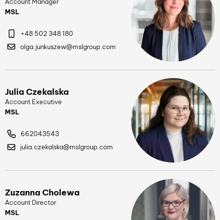
Account Manager
MSL
+48 502 348 180
olga.junkuszew@mslgroup.com
Julia Czekalska
Account Executive
MSL
662043543
julia.czekalska@mslgroup.com
Zuzanna Cholewa
Account Director
MSL