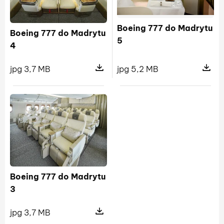
Boeing 777 do Madrytu
Boeing 777 do Madrytu
5
4
jpg 5,2 MB
jpg 3,7 MB
Pokaż s
Pokaż szczegóły pliku Boeing 777 
Boeing 777 do Madrytu
3
jpg 3,7 MB
Pokaż szczegóły pliku Boeing 777 