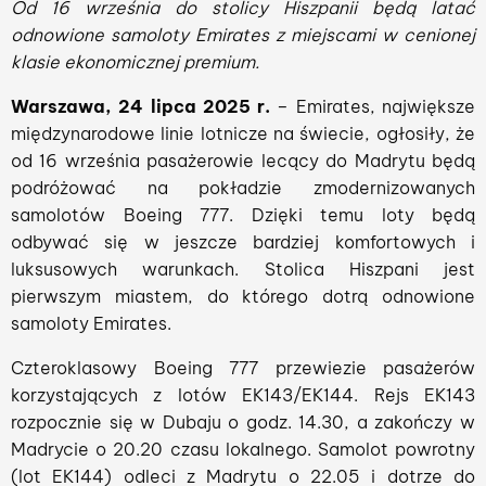
Od 16 września do stolicy Hiszpanii będą latać
odnowione samoloty Emirates z miejscami w cenionej
klasie ekonomicznej premium.
Warszawa, 24 lipca 2025 r.
– Emirates, największe
międzynarodowe linie lotnicze na świecie, ogłosiły, że
od 16 września pasażerowie lecący do Madrytu będą
podróżować na pokładzie zmodernizowanych
samolotów Boeing 777. Dzięki temu loty będą
odbywać się w jeszcze bardziej komfortowych i
luksusowych warunkach. Stolica Hiszpani jest
pierwszym miastem, do którego dotrą odnowione
samoloty Emirates.
Czteroklasowy Boeing 777 przewiezie pasażerów
korzystających z lotów EK143/EK144. Rejs EK143
rozpocznie się w Dubaju o godz. 14.30, a zakończy w
Madrycie o 20.20 czasu lokalnego. Samolot powrotny
(lot EK144) odleci z Madrytu o 22.05 i dotrze do