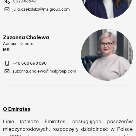
662043543
julia.czekalska@mslgroup.com
Zuzanna Cholewa
Account Director
MSL
+48 668 698 890
zuzanna.cholewa@mslgroup.com
O Emirates
Linie lotnicze Emirates, obsługujące pasażerów
międzynarodowych, rozpoczęły działalność w Polsce