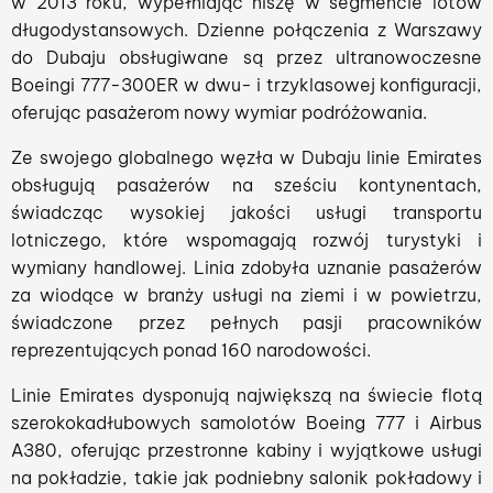
w 2013 roku, wypełniając niszę w segmencie lotów
długodystansowych. Dzienne połączenia z Warszawy
do Dubaju obsługiwane są przez ultranowoczesne
Boeingi 777-300ER w dwu- i trzyklasowej konfiguracji,
oferując pasażerom nowy wymiar podróżowania.
Ze swojego globalnego węzła w Dubaju linie Emirates
obsługują pasażerów na sześciu kontynentach,
świadcząc wysokiej jakości usługi transportu
lotniczego, które wspomagają rozwój turystyki i
wymiany handlowej. Linia zdobyła uznanie pasażerów
za wiodące w branży usługi na ziemi i w powietrzu,
świadczone przez pełnych pasji pracowników
reprezentujących ponad 160 narodowości.
Linie Emirates dysponują największą na świecie flotą
szerokokadłubowych samolotów Boeing 777 i Airbus
A380, oferując przestronne kabiny i wyjątkowe usługi
na pokładzie, takie jak podniebny salonik pokładowy i