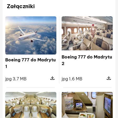
Załączniki
Boeing 777 do Madrytu
Boeing 777 do Madrytu
2
1
jpg 1,6 MB
jpg 3,7 MB
Pokaż s
Pokaż szczegóły pliku Boeing 777 d