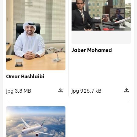
Jaber Mohamed
Omar Bushlaibi
jpg 925,7 kB
jpg 3,8 MB
Pokaż s
Pokaż szczegóły pliku Omar Bushlai