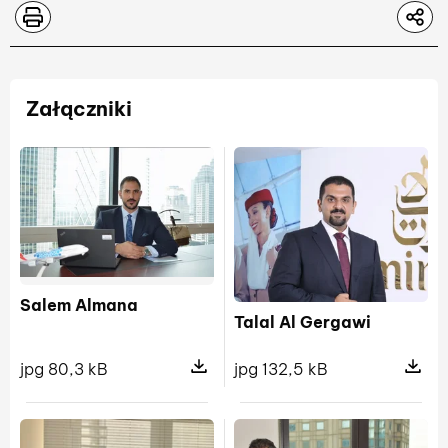
Załączniki
Salem Almana
Talal Al Gergawi
jpg 80,3 kB
jpg 132,5 kB
Pokaż szczegóły pliku Salem Alman
Pokaż sz