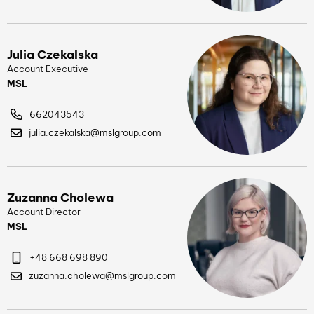
Julia Czekalska
Account Executive
MSL
662043543
julia.czekalska@mslgroup.com
Zuzanna Cholewa
Account Director
MSL
+48 668 698 890
zuzanna.cholewa@mslgroup.com