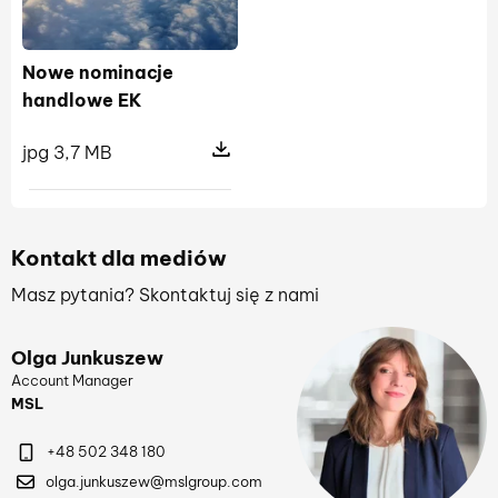
Nowe nominacje
handlowe EK
jpg 3,7 MB
Pokaż szczegóły pliku Nowe nomin
Kontakt dla mediów
Masz pytania? Skontaktuj się z nami
Olga Junkuszew
Account Manager
MSL
+48 502 348 180
olga.junkuszew@mslgroup.com