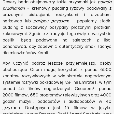
Desery będą obejmowały takie przysmaki jak
palada
pradhaman
– kremowy pudding ryżowy podawany z
prażonymi pistacjami, rodzynkami i orzechami
nerkowca lub
parippu payasam
– popularny słodki
pudding z soczewicy posypany prażonymi płatkami
kokosowymi. Zgodnie z tradycją tego święta wszystkie
posiłki będą podawane na talerzach z liści
bananowca, aby zapewnić autentyczny smak sadhya
dla mieszkańców Kerali.
Aby uczynić podróż jeszcze przyjemniejszą, osoby
obchodzące Onam mogą korzystać z ponad 6500
kanałów rozrywkowych w wielokrotnie nagradzanym
systemie rozrywki pokładowej
ice
linii Emirates, w tym
ponad 45 filmów nagrodzonych Oscarem®, ponad
2000 filmów, 650 programów telewizyjnych oraz 4000
godzin muzyki, podcastów i audiobooków w 40
językach. Dostępnych jest 15 filmów w języku
malajalam, w tym Ponman, Pani i Anand Sreebala, oraz