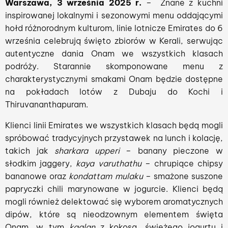
Warszawa, 3 września 2025 r.
– Znane z kuchni
inspirowanej lokalnymi i sezonowymi menu oddającymi
hołd różnorodnym kulturom, linie lotnicze Emirates do 6
września celebrują święto zbiorów w Kerali, serwując
autentyczne dania Onam we wszystkich klasach
podróży. Starannie skomponowane menu z
charakterystycznymi smakami Onam będzie dostępne
na pokładach lotów z Dubaju do Kochi i
Thiruvananthapuram.
Klienci linii Emirates we wszystkich klasach będą mogli
spróbować tradycyjnych przystawek na lunch i kolację,
takich jak
sharkara upperi
– banany pieczone w
słodkim jaggery,
kaya varuthathu
– chrupiące chipsy
bananowe oraz
kondattam mulaku
– smażone suszone
papryczki chili marynowane w jogurcie. Klienci będą
mogli również delektować się wyborem aromatycznych
dipów, które są nieodzownym elementem święta
Onam, w tym
kaalan
z kokosa, świeżego jogurtu i