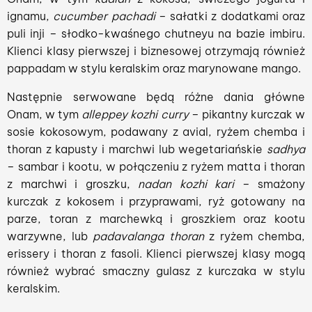
ignamu,
cucumber pachadi
– sałatki z dodatkami oraz
puli inji – słodko-kwaśnego chutneyu na bazie imbiru.
Klienci klasy pierwszej i biznesowej otrzymają również
pappadam w stylu keralskim oraz marynowane mango.
Następnie serwowane będą różne dania główne
Onam, w tym
alleppey kozhi curry
– pikantny kurczak w
sosie kokosowym, podawany z avial, ryżem chemba i
thoran z kapusty i marchwi lub wegetariańskie
sadhya
– sambar i kootu, w połączeniu z ryżem matta i thoran
z marchwi i groszku,
nadan kozhi kari
– smażony
kurczak z kokosem i przyprawami, ryż gotowany na
parze, toran z marchewką i groszkiem oraz kootu
warzywne, lub
padavalanga thoran
z ryżem chemba,
erissery i thoran z fasoli. Klienci pierwszej klasy mogą
również wybrać smaczny gulasz z kurczaka w stylu
keralskim.