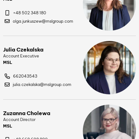
+48 502 348 180
olga.junkuszew@mslgroup.com
Julia Czekalska
Account Executive
MSL
662043543
julia.czekalska@mslgroup.com
Zuzanna Cholewa
Account Director
MSL