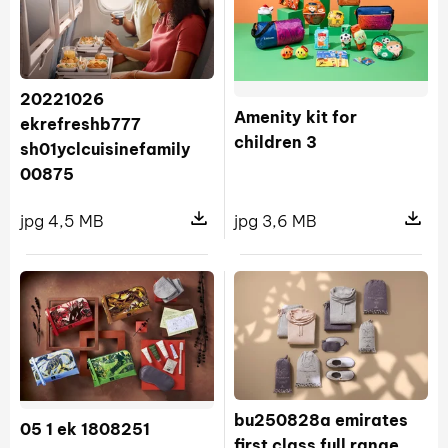
20221026
Amenity kit for
ekrefreshb777
children 3
sh01yclcuisinefamily
00875
jpg 4,5 MB
jpg 3,6 MB
Pokaż szczegóły pliku 20221026 ek
Pokaż sz
bu250828a emirates
05 1 ek 1808251
first class full range