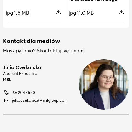
jpg 1,5 MB
jpg 11,0 MB
Pokaż szczegóły pliku 05 1 ek 1808
Pokaż sz
Kontakt dla mediów
Masz pytania? Skontaktuj się z nami
Julia Czekalska
Account Executive
MSL
662043543
julia.czekalska@mslgroup.com