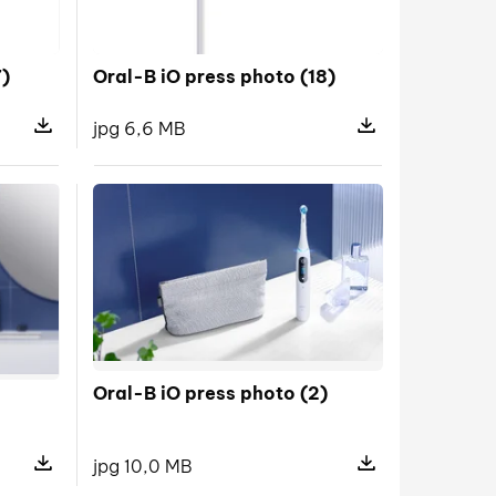
7)
Oral-B iO press photo (18)
jpg 6,6 MB
s photo (16)
Pokaż szczegóły pliku Oral-B iO press photo (17)
Pokaż szczegóły pl
Oral-B iO press photo (2)
jpg 10,0 MB
ss photo (20)
Pokaż szczegóły pliku Oral-B iO press photo (1)
Pokaż szczegóły pl