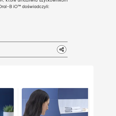
eł, które umożliwia użytkownikom
Oral-B iO™ doświadczyli: