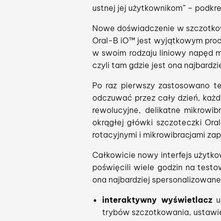
ustnej jej użytkownikom” – podkr
Nowe doświadczenie w szczotkowa
Oral-B iO™ jest wyjątkowym prod
w swoim rodzaju liniowy napęd 
czyli tam gdzie jest ona najbardz
Po raz pierwszy zastosowano te
odczuwać przez cały dzień, każ
rewolucyjne, delikatne mikrowib
okrągłej główki szczoteczki Ora
rotacyjnymi i mikrowibracjami za
Całkowicie nowy interfejs użytko
poświęcili wiele godzin na testo
ona najbardziej spersonalizowane
interaktywny wyświetlacz
um
trybów szczotkowania, ustawie