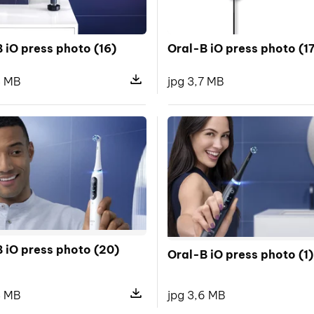
 iO press photo (16)
Oral-B iO press photo (1
8 MB
jpg 3,7 MB
pliku Oral-B iO press photo (13)
Pokaż szczegóły pliku Oral-B iO pres
 iO press photo (20)
Oral-B iO press photo (1)
3 MB
jpg 3,6 MB
Pokaż szczegóły pliku Oral-B iO pre
pliku Oral-B iO press photo (19)