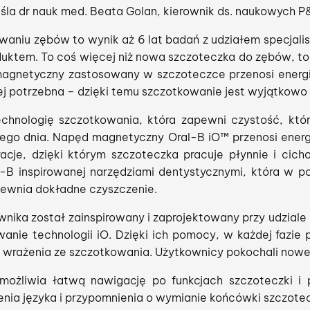
eśla dr nauk med. Beata Golan, kierownik ds. naukowych P
niu zębów to wynik aż 6 lat badań z udziałem specjali
uktem. To coś więcej niż nowa szczoteczka do zębów, to
magnetyczny zastosowany w szczoteczce przenosi ener
iej potrzebna – dzięki temu szczotkowanie jest wyjątkowo 
chnologię szczotkowania, która zapewni czystość, któ
dego dnia. Napęd magnetyczny Oral-B iO™ przenosi energ
racje, dzięki którym szczoteczka pracuje płynnie i cic
l-B inspirowanej narzędziami dentystycznymi, która w p
pewnia dokładne czyszczenie.
wnika został zainspirowany i zaprojektowany przy udzia
wanie technologii iO. Dzięki ich pomocy, w każdej fazi
 wrażenia ze szczotkowania. Użytkownicy pokochali nowe
ożliwia łatwą nawigację po funkcjach szczoteczki i p
nia języka i przypomnienia o wymianie końcówki szczotec