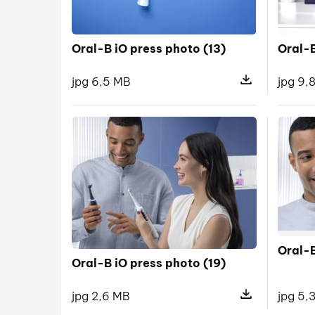
Oral-B iO press photo (13)
Oral-B
jpg 6,5 MB
jpg 9,
Pokaż szczegóły 
Oral-B
Oral-B iO press photo (19)
jpg 5,
jpg 2,6 MB
Pokaż szczegóły 