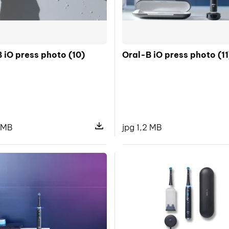
 iO press photo (10)
Oral-B iO press photo (11
3 MB
jpg 1,2 MB
 pliku Oral-B SONOS ImageLibrary Image10
Pokaż szczegóły pliku Oral-B iO pres