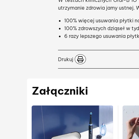
W testach klinicznych Oral-B iO
utrzymanie zdrowia jamy ustnej.
100% więcej usuwania płytki n
100% zdrowszych dziąseł w tyd
6 razy lepszego usuwania płytki
Drukuj
Załączniki