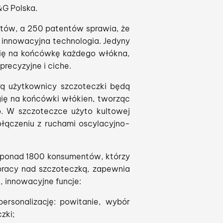
&G Polska.
stów, a 250 patentów sprawia, że
 innowacyjna technologia. Jedyny
gię na końcówkę każdego włókna,
precyzyjne i ciche.
rą użytkownicy szczoteczki będą
ię na końcówki włókien, tworząc
ho. W szczoteczce użyto kultowej
ołączeniu z ruchami oscylacyjno-
le ponad 1800 konsumentów, którzy
e pracy nad szczoteczką, zapewnia
, innowacyjne funcje:
ersonalizację: powitanie, wybór
zki;