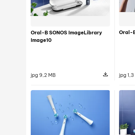
Oral-B
Oral-B SONOS ImageLibrary
Image10
jpg 9,2 MB
jpg 1,
Pokaż szczegóły