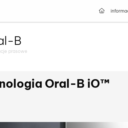
Przejdź d
informa
al-B
acje prasowe
nologia Oral-B iO™