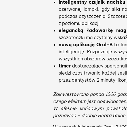
i
nteligentny czujnik nacisku
czerwonej lampki, gdy siła na
podczas czyszczenia. Szczotecz
z poziomu aplikacji.
elegancką ładowarkę mag
szczoteczki ma czytelny wskaź
nową aplikację Oral-B
to fun
inteligencję. Rozpoznaje wsz
wszystkich obszarów szczotko
timer
dostarczający spersonali
śledzi czas trwania każdej ses
przez dentystów 2 minuty. Ikon
Zainwestowano ponad 1200 godzi
czego efektem jest doświadczeni
W efekcie końcowym powstała t
poznawać
– dodaje Beata Golan.