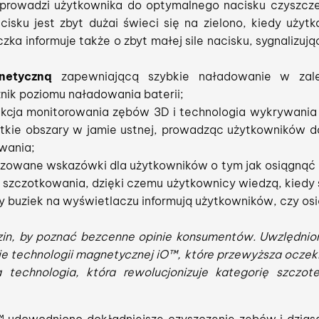
prowadzi użytkownika do optymalnego nacisku czyszcze
cisku jest zbyt dużai świeci się na zielono, kiedy użyt
ka informuje także o zbyt małej sile nacisku, sygnalizuj
netyczną
zapewniającą szybkie naładowanie w zale
nik poziomu naładowania baterii;
kcja monitorowania zębów 3D i technologia wykrywania 
ystkie obszary w jamie ustnej, prowadząc użytkowników
wania;
zowane wskazówki dla użytkowników o tym jak osiągnąć n
ji szczotkowania, dzięki czemu użytkownicy wiedzą, kiedy
y buziek na wyświetlaczu informują użytkowników, czy osią
n, by poznać bezcenne opinie konsumentów. Uwzlędniono
e technologii magnetycznej iO™, które przewyższa oczeki
echnologia, która rewolucjonizuje kategorię szczot