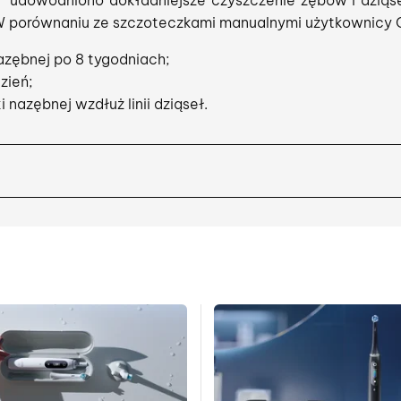
™ udowodniono dokładniejsze czyszczenie zębów i dziąs
 W porównaniu ze szczoteczkami manualnymi użytkownicy 
azębnej po 8 tygodniach;
zień;
 nazębnej wzdłuż linii dziąseł.