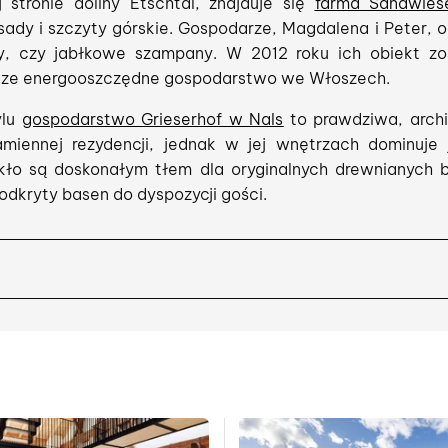
 stronie doliny Etschtal, znajduje się
farma Sandwies
ady i szczyty górskie. Gospodarze, Magdalena i Peter, od
ry, czy jabłkowe szampany. W 2012 roku ich obiekt zo
sze energooszczędne gospodarstwo we Włoszech.
ylu
gospodarstwo Grieserhof w Nals
to prawdziwa, arch
amiennej rezydencji, jednak w jej wnętrzach dominuje j
zkło są doskonałym tłem dla oryginalnych drewnianych b
odkryty basen do dyspozycji gości.