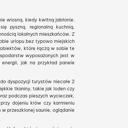
e wiosną, kiedy kwitną jabłonie.
ię pyszną, regionalną kuchnią,
innością lokalnych mieszkańców. Z
obie urlopu bez typowo miejskich
obiektów, które łączą w sobie te
gospodarstw wyposażonych jest w
energii, jak na przykład panele
do dyspozycji turystów niecałe 2
kkie tkaniny, takie jak loden czy
braz podczas pieszych wycieczek,
rzy dojeniu krów czy karmieniu
s w przeszklonej saunie, oglądanie