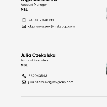
Account Manager
MSL
+48 502 348 180
olga.junkuszew@mslgroup.com
Julia Czekalska
Account Executive
MSL
662043543
julia.czekalska@mslgroup.com