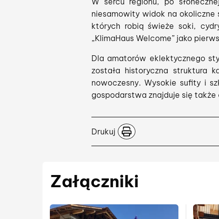
W sercu regionu, po słonecznej
niesamowity widok na okoliczne s
których robią świeże soki, cyd
„KlimaHaus Welcome” jako pierw
Dla amatorów eklektycznego st
została historyczna struktura k
nowoczesny. Wysokie sufity i s
gospodarstwa znajduje się także 
Drukuj
Załączniki