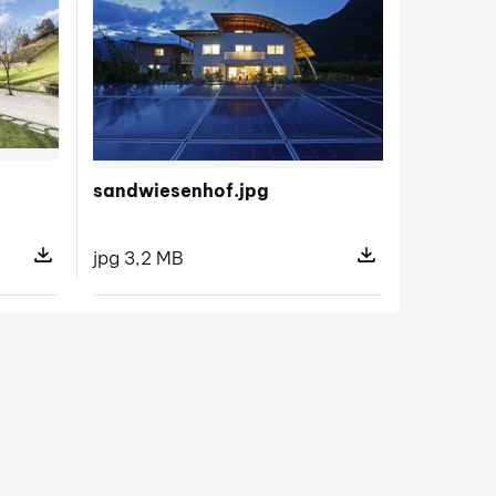
sandwiesenhof.jpg
jpg 3,2 MB
Pokaż szczegóły p
Pokaż szczegóły pliku niederthalerhof.jpg
s.jpg