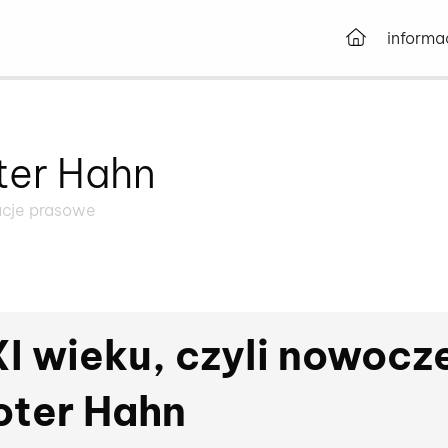
Przejdź d
informa
ter Hahn
acje prasowe
 wieku, czyli nowocze
oter Hahn