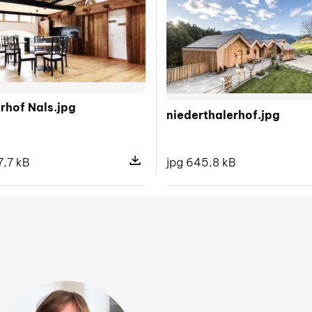
rhof Nals.jpg
niederthalerhof.jpg
jpg 645,8 kB
7,7 kB
pliku Grieserhof in Nals.jpg
Pokaż szczegóły pliku Grieserhof Nal