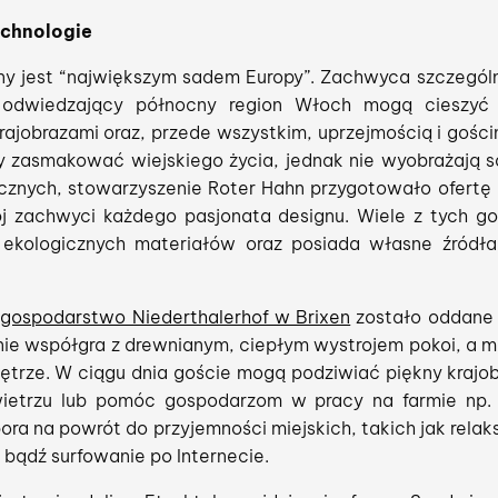
echnologie
y jest “największym sadem Europy”. Zachwyca szczególni
 odwiedzający północny region Włoch mogą cieszyć s
rajobrazami oraz, przede wszystkim, uprzejmością i gośc
y zasmakować wiejskiego życia, jednak nie wyobrażają s
cznych, stowarzyszenie Roter Hahn przygotowało ofertę 
j zachwyci każdego pasjonata designu. Wiele z tych 
ekologicznych materiałów oraz posiada własne źródła 
,
gospodarstwo Niederthalerhof w Brixen
zostało oddane 
e współgra z drewnianym, ciepłym wystrojem pokoi, a mię
nętrze. W ciągu dnia goście mogą podziwiać piękny krajo
ietrzu lub pomóc gospodarzom w pracy na farmie np. p
pora na powrót do przyjemności miejskich, takich jak relak
 bądź surfowanie po Internecie.