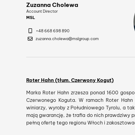
Zuzanna Cholewa
Account Director
MSL
+48 668 698 890
zuzanna.cholewa@mslgroup.com
Roter Hahn (tłum. Czerwony Kogut)
Marka Roter Hahn zrzesza ponad 1600 gospod
Czerwonego Koguta. W ramach Roter Hahn dz
winiarzy, wyroby z Południowego Tyrolu, a ta
mają gwarancję, że trafia do nich prawdziwy 
pełną ofertę tego regionu Włoch i zakosztow