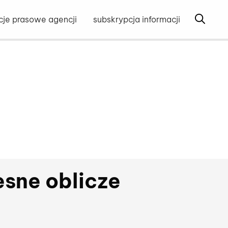
o strony głównej
Otwórz 
cje prasowe agencji
subskrypcja informacji
sne oblicze