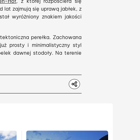
en-Hof
, z której rozpościera się
 lat zajmują się uprawą jabłek, z
stał wyróżniony znakiem jakości
itektoniczna perełka. Zachowana
uż prosty i minimalistyczny styl
elek dawnej stodoły. Na terenie