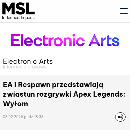
Ope
Electronic Arts
Informacje prasowe
EA i Respawn przedstawiają
zwiastun rozgrywki Apex Legends:
Wyłom
03.02.2026 godz. 18:33