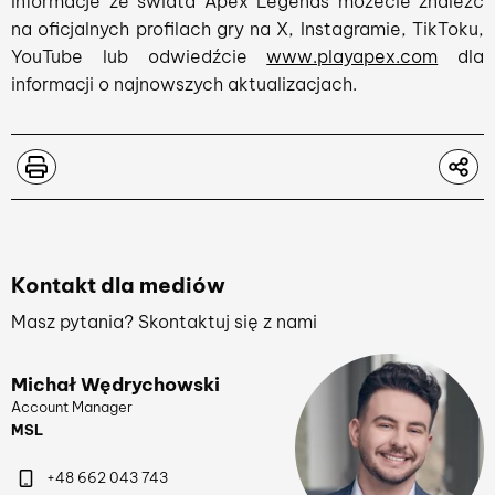
Informacje ze świata Apex Legends możecie znaleźć
na oficjalnych profilach gry na X, Instagramie, TikToku,
YouTube lub odwiedźcie
www.playapex.com
dla
informacji o najnowszych aktualizacjach.
Kontakt dla mediów
Masz pytania? Skontaktuj się z nami
Michał Wędrychowski
Account Manager
MSL
+48 662 043 743