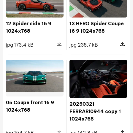
12 Spider side 16 9
13 HERO Spider Coupe
1024x768
16 9 1024x768
jpg 173,4 kB
jpg 238,7 kB
Pokaż szczegóły pliku 12 Spider sid
Pokaż s
05 Coupe front 16 9
20250321
1024x768
FERRARI0944 copy 1
1024x768
jpg 154,7 kB
jpg 142,8 kB