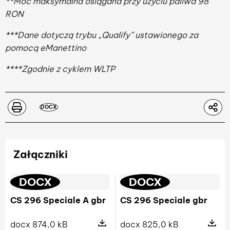
**Moc maksymalna osiągana przy użyciu paliwa 98
RON
***Dane dotyczą trybu „Qualify” ustawionego za
pomocą eManettino
****Zgodnie z cyklem WLTP
DOCX
Załączniki
DOCX
DOCX
CS 296 Speciale A gbr
CS 296 Speciale gbr
docx 874,0 kB
docx 825,0 kB