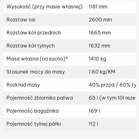
Wysokość (przy masie własnej)
1181 mm
Rozstaw osi
2600 mm
Rozstaw kół przednich
1665 mm
Rozstaw kół tylnych
1632 mm
Masa własna (na sucho)*
1410 kg
Stosunek mocy do masy
1.60 kg/KM
Rozkład masy
40% przód / 60% ty
Pojemność zbiornika paliwa
65 l (w tym 10l reze
Pojemność bagażnika
169 l
Pojemność tylnej półki
112 l