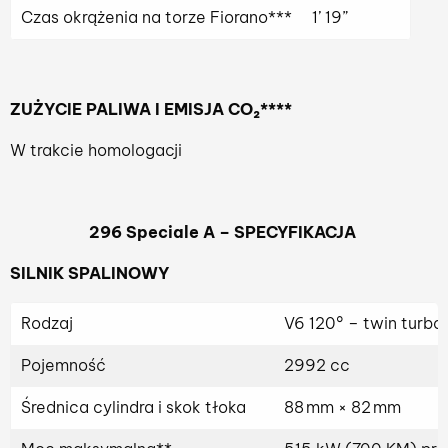
Czas okrążenia na torze Fiorano***
1’ 19”
ZUŻYCIE PALIWA I EMISJA CO
₂****
W trakcie homologacji
296 Speciale A – SPECYFIKACJA
SILNIK SPALINOWY
Rodzaj
V6 120° – twin turbo
Pojemność
2992 cc
Średnica cylindra i skok tłoka
88 mm × 82 mm