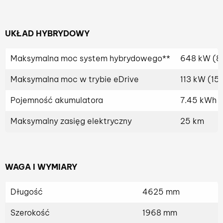
UKŁAD HYBRYDOWY
Maksymalna moc system hybrydowego**
648 kW (8
Maksymalna moc w trybie eDrive
113 kW (15
Pojemność akumulatora
7.45 kWh
Maksymalny zasięg elektryczny
25 km
WAGA I WYMIARY
Długość
4625 mm
Szerokość
1968 mm