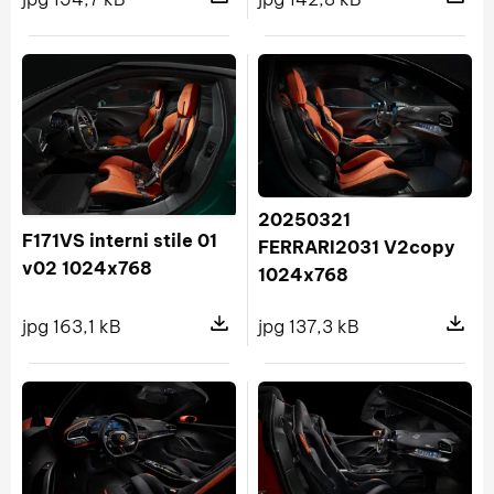
Pokaż szczegóły pliku 05 Coupe fro
Pokaż s
20250321
F171VS interni stile 01
FERRARI2031 V2copy
v02 1024x768
1024x768
jpg 163,1 kB
jpg 137,3 kB
Pokaż szczegóły pliku F171VS intern
Pokaż s