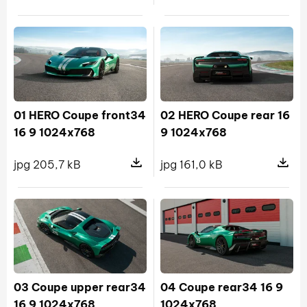
Pokaż szczegóły pliku CS 296 Speci
Pokaż s
01 HERO Coupe front34
02 HERO Coupe rear 16
16 9 1024x768
9 1024x768
jpg 205,7 kB
jpg 161,0 kB
Pokaż szczegóły pliku 01 HERO Cou
Pokaż s
03 Coupe upper rear34
04 Coupe rear34 16 9
16 9 1024x768
1024x768