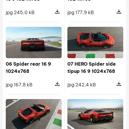
jpg 245,0 kB
jpg 177,9 kB
Pokaż szczegóły pliku 03 Coupe up
Pokaż s
06 Spider rear 16 9
07 HERO Spider side
1024x768
tipup 16 9 1024x768
jpg 167,8 kB
jpg 242,4 kB
Pokaż szczegóły pliku 06 Spider re
Pokaż sz