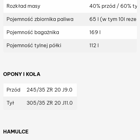
Rozkład masy
40% przód / 60% ty
Pojemność zbiornika paliwa
65 l (w tym 10l reze
Pojemność bagażnika
169 l
Pojemność tylnej półki
112 l
OPONY I KOŁA
Przód
245/35 ZR 20 J9.0
Tył
305/35 ZR 20 J11.0
HAMULCE