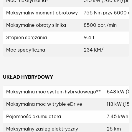
Moc maksymalna**
515 kW (700 KM) prz
Maksymalny moment obrotowy
755 Nm przy 6000 o
Maksymalne obroty silnika
8500 obr./min
Stopień sprężania
9.4:1
Moc specyficzna
234 KM/l
UKŁAD HYBRYDOWY
Maksymalna moc system hybrydowego**
648 kW (8
Maksymalna moc w trybie eDrive
113 kW (15
Pojemność akumulatora
7.45 kWh
Maksymalny zasięg elektryczny
25 km