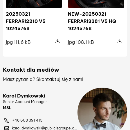
20250321
NEW-20250321
FERRARI2210 V5
FERRARI3281 V5 HQ
1024x768
1024x768
jpg 111,6 kB
jpg 108,1 kB
Pokaż szczegóły pliku 20250321 
Pokaż s
Kontakt dla mediów
Masz pytania? Skontaktuj się z nami
Karol Dymkowski
Senior Account Manager
MSL
+48 608 391 413
karol.dymkowski@publicisgroupe.com