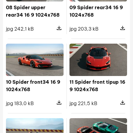
08 Spider upper
09 Spider rear34 16 9
rear34 16 9 1024x768
1024x768
jpg 242,1 kB
jpg 203,3 kB
Pokaż szczegóły pliku 08 Spider up
Pokaż s
10 Spider front34 16 9
11 Spider front tipup 16
1024x768
9 1024x768
jpg 183,0 kB
jpg 221,5 kB
Pokaż szczegóły pliku 10 Spider fr
Pokaż sz