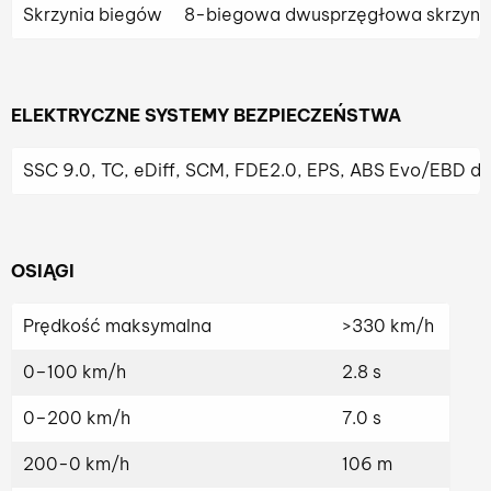
Skrzynia biegów
8-biegowa dwusprzęgłowa skrzyni
ELEKTRYCZNE SYSTEMY BEZPIECZEŃSTWA
SSC 9.0, TC, eDiff, SCM, FDE2.0, EPS, ABS Evo/EBD d
OSIĄGI
Prędkość maksymalna
>330 km/h
0–100 km/h
2.8 s
0–200 km/h
7.0 s
200-0 km/h
106 m