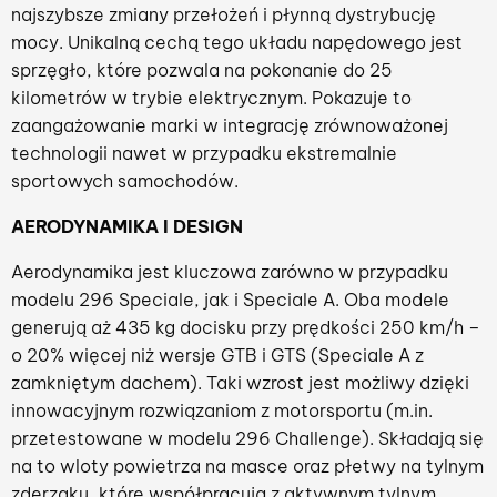
najszybsze zmiany przełożeń i płynną dystrybucję
mocy. Unikalną cechą tego układu napędowego jest
sprzęgło, które pozwala na pokonanie do 25
kilometrów w trybie elektrycznym. Pokazuje to
zaangażowanie marki w integrację zrównoważonej
technologii nawet w przypadku ekstremalnie
sportowych samochodów.
AERODYNAMIKA I DESIGN
Aerodynamika jest kluczowa zarówno w przypadku
modelu 296 Speciale, jak i Speciale A. Oba modele
generują aż 435 kg docisku przy prędkości 250 km/h –
o 20% więcej niż wersje GTB i GTS (Speciale A z
zamkniętym dachem). Taki wzrost jest możliwy dzięki
innowacyjnym rozwiązaniom z motorsportu (m.in.
przetestowane w modelu 296 Challenge). Składają się
na to wloty powietrza na masce oraz płetwy na tylnym
zderzaku, które współpracują z aktywnym tylnym