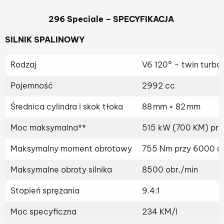
296 Speciale – SPECYFIKACJA
SILNIK SPALINOWY
Rodzaj
V6 120° – twin turbo
Pojemność
2992 cc
Średnica cylindra i skok tłoka
88 mm × 82 mm
Moc maksymalna**
515 kW (700 KM) prz
Maksymalny moment obrotowy
755 Nm przy 6000 o
Maksymalne obroty silnika
8500 obr./min
Stopień sprężania
9.4:1
Moc specyficzna
234 KM/l