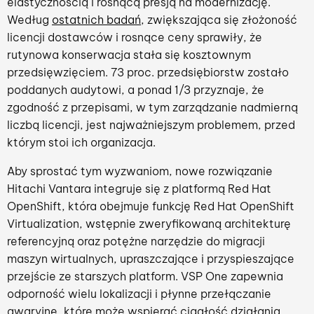
elastycznością i rosnącą presją na modernizację.
Według
ostatnich badań
, zwiększająca się złożoność
licencji dostawców i rosnące ceny sprawiły, że
rutynowa konserwacja stała się kosztownym
przedsięwzięciem. 73 proc. przedsiębiorstw zostało
poddanych audytowi, a ponad 1/3 przyznaje, że
zgodność z przepisami, w tym zarządzanie nadmierną
liczbą licencji, jest najważniejszym problemem, przed
którym stoi ich organizacja.
Aby sprostać tym wyzwaniom, nowe rozwiązanie
Hitachi Vantara integruje się z platformą Red Hat
OpenShift, która obejmuje funkcję Red Hat OpenShift
Virtualization, wstępnie zweryfikowaną architekturę
referencyjną oraz potężne narzędzie do migracji
maszyn wirtualnych, upraszczające i przyspieszające
przejście ze starszych platform. VSP One zapewnia
odporność wielu lokalizacji i płynne przełączanie
awaryjne, które może wspierać ciągłość działania