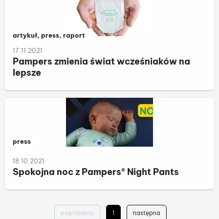
Należy do kategorii:
artykuł, press, raport
17.11.2021
Pampers zmienia świat wcześniaków na
lepsze
Należy do kategorii:
press
18.10.2021
Spokojna noc z Pampers® Night Pants
poprzednia
1
następna