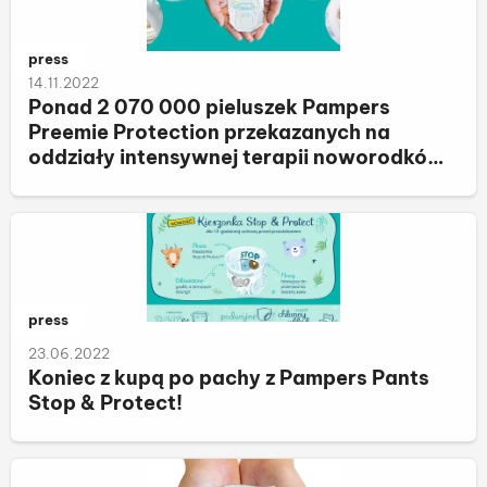
Należy do kategorii:
press
14.11.2022
Ponad 2 070 000 pieluszek Pampers
Preemie Protection przekazanych na
oddziały intensywnej terapii noworodków
w Polsce. Marka Pampers kolejny rok
świętuje Dzień Wcześniaka
Należy do kategorii:
press
23.06.2022
Koniec z kupą po pachy z Pampers Pants
Stop & Protect!