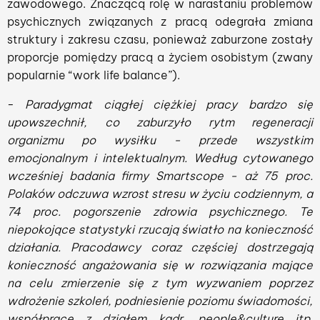
zawodowego. Znaczącą rolę w narastaniu problemów
psychicznych związanych z pracą odegrała zmiana
struktury i zakresu czasu, ponieważ zaburzone zostały
proporcje pomiędzy pracą a życiem osobistym (zwany
popularnie “work life balance”).
-
Paradygmat ciągłej ciężkiej pracy bardzo się
upowszechnił, co zaburzyło rytm regeneracji
organizmu po wysiłku - przede wszystkim
emocjonalnym i intelektualnym. Według cytowanego
wcześniej badania firmy Smartscope - aż 75 proc.
Polaków odczuwa wzrost stresu w życiu codziennym, a
74 proc. pogorszenie zdrowia psychicznego. Te
niepokojące statystyki rzucają światło na konieczność
działania. Pracodawcy coraz częściej dostrzegają
konieczność angażowania się w rozwiązania mające
na celu zmierzenie się z tym wyzwaniem poprzez
wdrożenie szkoleń, podniesienie poziomu świadomości,
współpracę z działem kadr, people&culture itp.