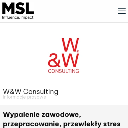
Ope
W&W Consulting
Informacje prasowe
Wypalenie zawodowe,
przepracowanie, przewlekły stres