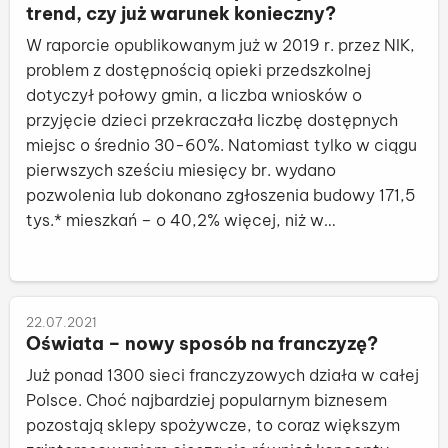
trend, czy już warunek konieczny?
W raporcie opublikowanym już w 2019 r. przez NIK,
problem z dostępnością opieki przedszkolnej
dotyczył połowy gmin, a liczba wniosków o
przyjęcie dzieci przekraczała liczbę dostępnych
miejsc o średnio 30-60%. Natomiast tylko w ciągu
pierwszych sześciu miesięcy br. wydano
pozwolenia lub dokonano zgłoszenia budowy 171,5
tys.* mieszkań – o 40,2% więcej, niż w
analogicznym okresie ub.r. Czy ogromna liczba
nowo powstających mieszkań vs. problemy z
czy
miejscami w przedszkolach, przełożą się na zmianę
podejścia deweloperów do planowanych
22.07.2021
Oświata – nowy sposób na franczyzę?
inwestycji?
Już ponad 1300 sieci franczyzowych działa w całej
Polsce. Choć najbardziej popularnym biznesem
pozostają sklepy spożywcze, to coraz większym