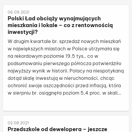
06.09.2021
Polski Ład obciąży wynajmujących
mieszkania i lokale – co z rentownością
inwestycji?
W drugim kwartale br. sprzedaż nowych mieszkań
w największych miastach w Polsce utrzymała się
na rekordowym poziomie 19,5 tys., co w
podsumowaniu pierwszego półrocza potwierdziło
najwyższy wynik w historii. Polacy na niespotykaną
dotąd skalę inwestują w nieruchomości, chcąc
ochronić swoje oszczędności przed inflacją, która
w sierpniu br. osiągnęła poziom 5,4 proc. w skali
roku. Czy jednak Polski Ład nie pokrzyżuje
inwestycji tysięcy Polaków?
czy
02.08.2021
Przedszkole od dewelopera – jeszcze