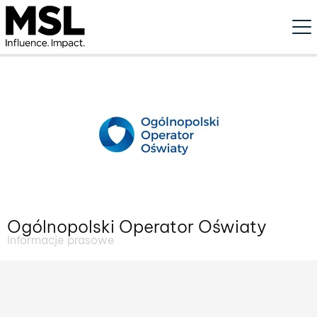
Ope
Ogólnopolski Operator Oświaty
Informacje prasowe