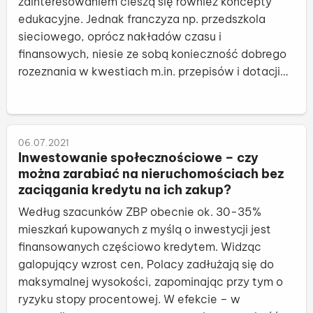
zainteresowaniem cieszą się również koncepty
edukacyjne. Jednak franczyza np. przedszkola
sieciowego, oprócz nakładów czasu i
finansowych, niesie ze sobą konieczność dobrego
rozeznania w kwestiach m.in. przepisów i dotacji
oświatowych, czasem również wymóg
wykształcenia pedagogicznego. Czy istnieją
czy
prostsze sposoby na inwestycję w oświatę?
06.07.2021
Inwestowanie społecznościowe – czy
można zarabiać na nieruchomościach bez
zaciągania kredytu na ich zakup?
Według szacunków ZBP obecnie ok. 30-35%
mieszkań kupowanych z myślą o inwestycji jest
finansowanych częściowo kredytem. Widząc
galopujący wzrost cen, Polacy zadłużają się do
maksymalnej wysokości, zapominając przy tym o
ryzyku stopy procentowej. W efekcie – w