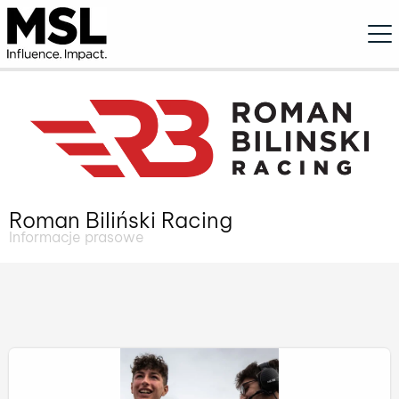
Ope
Roman Biliński Racing
Informacje prasowe