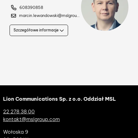
608390858
marcin.lewandowski@mslgroup.com
Szczegółowe informacje
Lion Communications Sp. z o.o. Oddział MSL
22 278 38 00
kontakt@mslgroup.com
Wołoska 9