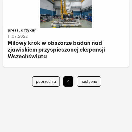
Należy do kategorii:
press, artykuł
11.07.2022
Milowy krok w obszarze badań nad
zjawiskiem przyspieszonej ekspansji
Wszechświata
poprzednia
4
następna