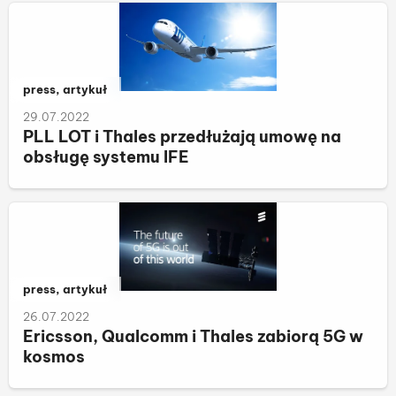
Należy do kategorii:
press, artykuł
29.07.2022
PLL LOT i Thales przedłużają umowę na
obsługę systemu IFE
Należy do kategorii:
press, artykuł
26.07.2022
Ericsson, Qualcomm i Thales zabiorą 5G w
kosmos