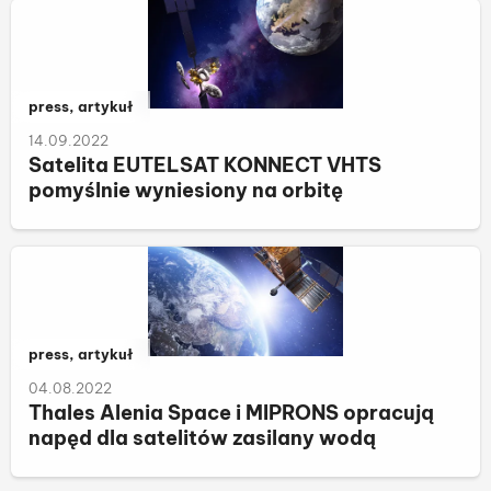
Należy do kategorii:
press, artykuł
14.09.2022
Satelita EUTELSAT KONNECT VHTS
pomyślnie wyniesiony na orbitę
Należy do kategorii:
press, artykuł
04.08.2022
Thales Alenia Space i MIPRONS opracują
napęd dla satelitów zasilany wodą