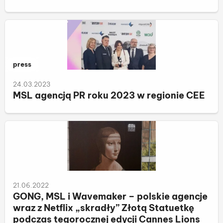
Należy do kategorii:
press
24.03.2023
MSL agencją PR roku 2023 w regionie CEE
21.06.2022
GONG, MSL i Wavemaker – polskie agencje
wraz z Netflix „skradły” Złotą Statuetkę
podczas tegorocznej edycji Cannes Lions