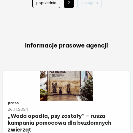
poprzednia
2
następna
Informacje prasowe agencji
Należy do kategorii:
press
26.11.2024
„Woda opadła, psy zostały” – rusza
kampania pomocowa dla bezdomnych
zwierząt